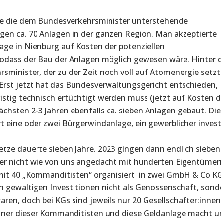
ete die dem Bundesverkehrsminister unterstehende
en ca. 70 Anlagen in der ganzen Region. Man akzeptierte
age in Nienburg auf Kosten der potenziellen
sodass der Bau der Anlagen möglich gewesen wäre. Hinter 
sminister, der zu der Zeit noch voll auf Atomenergie setzt
 Erst jetzt hat das Bundesverwaltungsgericht entschieden,
istig technisch ertüchtigt werden muss (jetzt auf Kosten 
ächsten 2-3 Jahren ebenfalls ca. sieben Anlagen gebaut. Die
 eine oder zwei Bürgerwindanlage, ein gewerblicher inves
ze dauerte sieben Jahre. 2023 gingen dann endlich sieben
ber nicht wie von uns angedacht mit hunderten Eigentümer
 mit 40 „Kommanditisten“ organisiert in zwei GmbH & Co K
en gewaltigen Investitionen nicht als Genossenschaft, sond
aren, doch bei KGs sind jeweils nur 20 Gesellschafter:innen
s einer dieser Kommanditisten und diese Geldanlage macht u