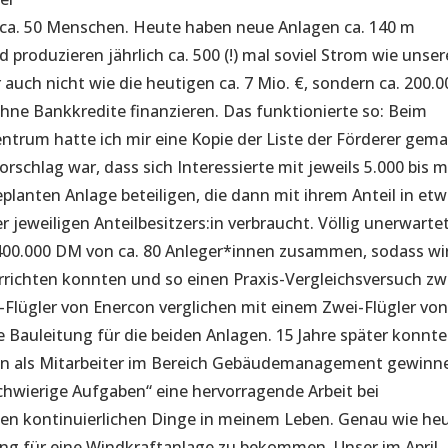
 ca. 50 Menschen. Heute haben neue Anlagen ca. 140 m
produzieren jährlich ca. 500 (!) mal soviel Strom wie unser
 auch nicht wie die heutigen ca. 7 Mio. €, sondern ca. 200.0
hne Bankkredite finanzieren. Das funktionierte so: Beim
trum hatte ich mir eine Kopie der Liste der Förderer gem
Vorschlag war, dass sich Interessierte mit jeweils 5.000 bis 
planten Anlage beteiligen, die dann mit ihrem Anteil in et
r jeweiligen Anteilbesitzers:in verbraucht. Völlig unerwarte
400.000 DM von ca. 80 Anleger*innen zusammen, sodass wi
errichten konnten und so einen Praxis-Vergleichsversuch zw
Flügler von Enercon verglichen mit einem Zwei-Flügler vo
Bauleitung für die beiden Anlagen. 15 Jahre später konnte 
 ihn als Mitarbeiter im Bereich Gebäudemanagement gewinn
chwierige Aufgaben“ eine hervorragende Arbeit bei
elen kontinuierlichen Dinge in meinem Leben. Genau wie he
ng für eine Windkraftanlage zu bekommen. Unser im April