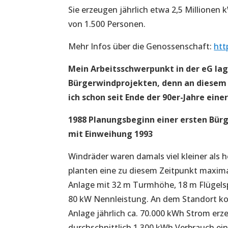
Sie erzeugen jährlich etwa 2,5 Millione
von 1.500 Personen.
Mehr Infos über die Genossenschaft:
htt
Mein Arbeitsschwerpunkt in der eG lag
Bürgerwindprojekten, denn an diese
ich schon seit Ende der 90er-Jahre einer
1988 Planungsbeginn einer ersten Bü
mit Einweihung 1993
Windräder waren damals viel kleiner als 
planten eine zu diesem Zeitpunkt maxima
Anlage mit 32 m Turmhöhe, 18 m Flügel
80 kW Nennleistung. An dem Standort ko
Anlage jährlich ca. 70.000 kWh Strom erz
durchschnittlich 1.300 kWh Verbrauch ein