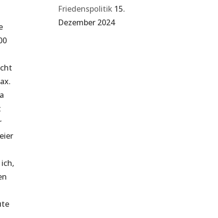
Friedenspolitik
15.
Dezember 2024
e
00
acht
max.
wa
t
r
eier
n
ich,
en
ute