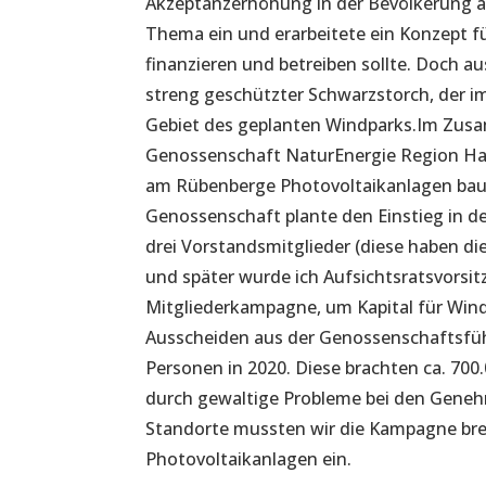
Akzeptanzerhöhung in der Bevölkerung als
Thema ein und erarbeitete ein Konzept fü
finanzieren und betreiben sollte. Doch a
streng geschützter Schwarzstorch, der i
Gebiet des geplanten Windparks.Im Zus
Genossenschaft NaturEnergie Region Han
am Rübenberge Photovoltaikanlagen bau
Genossenschaft plante den Einstieg in d
drei Vorstandsmitglieder (diese haben d
und später wurde ich Aufsichtsratsvorsit
Mitgliederkampagne, um Kapital für Win
Ausscheiden aus der Genossenschaftsführ
Personen in 2020. Diese brachten ca. 700
durch gewaltige Probleme bei den Geneh
Standorte mussten wir die Kampagne bre
Photovoltaikanlagen ein.