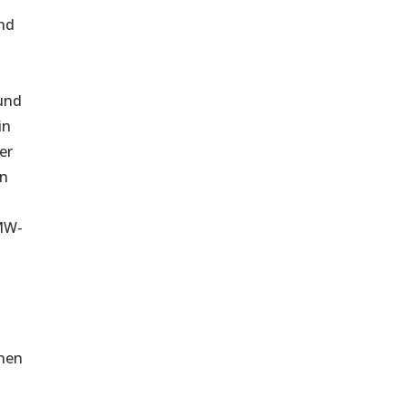
und
 und
in
er
in
 MW-
inen