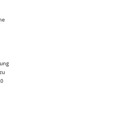
me
nung
 zu
20