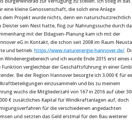
 Bürgerwindrad zur Verfügung zu stellen. Ich stieg in das
r eine kleine Genossenschaft, die solch eine Anlage
us dem Projekt wurde nichts, denn ein naturschutzrechtlich
m Deister sein Nest hatte, flog zur Nahrungssuche durch da
ammenhang mit der Eldagsen-Planung kam ich mit der
nover eG in Kontakt, die schon seit 2008 im Raum Neust
te und betrieb.
https://www.naturenergie-hannover.de/
. D
en Windenergiebereich und ich wurde Ende 2015 erst eines 
ie Funktion vergleichbar der Geschäftsführung in einer Gmb
zender. Bei der Region Hannover besorgte ich 3.000 € für e
dkraftbeteiligungen einzusammeln und bis zu meinem
ung wuchs die Mitgliederzahl von 167 in 2016 auf über 30
.000 € zusätzliches Kapital für Windkraftanlagen auf, doch
migungsverfahren für die verschiedenen angedachten
msen und setzten das Geld erstmal für den Bau weiterer