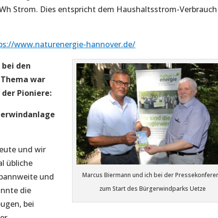
n kWh Strom. Dies entspricht dem Haushaltsstrom-Verbrauch
ps://www.naturenergie-hannover.de/
 bei den
m Thema war
 der Pioniere:
rgerwindanlage
heute und wir
l übliche
Marcus Biermann und ich bei der Pressekonfere
spannweite und
zum Start des Bürgerwindparks Uetze
nnte die
eugen, bei
er