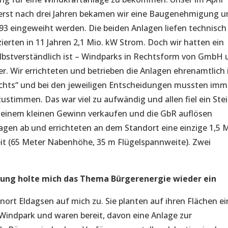
 erst nach drei Jahren bekamen wir eine Baugenehmigung 
93 eingeweiht werden. Die beiden Anlagen liefen technisch
ierten in 11 Jahren 2,1 Mio. kW Strom. Doch wir hatten ein
lbstverständlich ist – Windparks in Rechtsform von GmbH
ter. Wir errichteten und betrieben die Anlagen ehrenamtlich 
echts“ und bei den jeweiligen Entscheidungen mussten imm
ustimmen. Das war viel zu aufwändig und allen fiel ein Ste
t einem kleinen Gewinn verkaufen und die GbR auflösen
lagen ab und errichteten an dem Standort eine einzige 1,5
it (65 Meter Nabenhöhe, 35 m Flügelspannweite). Zwei
erung holte mich das Thema Bürgerenergie wieder ein
t Eldagsen auf mich zu. Sie planten auf ihren Flächen e
Windpark und waren bereit, davon eine Anlage zur