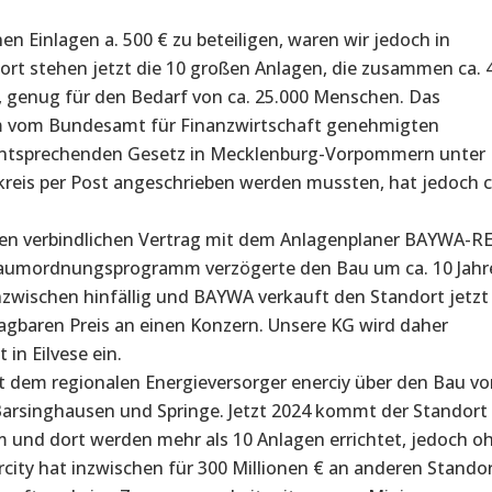
n Einlagen a. 500 € zu beteiligen, waren wir jedoch in
ort stehen jetzt die 10 großen Anlagen, die zusammen ca. 
, genug für den Bedarf von ca. 25.000 Menschen. Das
em vom Bundesamt für Finanzwirtschaft genehmigten
entsprechenden Gesetz in Mecklenburg-Vorpommern unter
eis per Post angeschrieben werden mussten, hat jedoch c
inen verbindlichen Vertrag mit dem Anlagenplaner BAYWA-RE
Raumordnungsprogramm verzögerte den Bau um ca. 10 Jahr
 inzwischen hinfällig und BAYWA verkauft den Standort jetzt
agbaren Preis an einen Konzern. Unsere KG wird daher
 in Eilvese ein.
it dem regionalen Energieversorger enerciy über den Bau v
arsinghausen und Springe. Jetzt 2024 kommt der Standort 
nd dort werden mehr als 10 Anlagen errichtet, jedoch o
city hat inzwischen für 300 Millionen € an anderen Stando